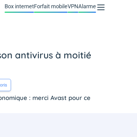
Box internet
Forfait mobile
VPN
Alarme
on antivirus à moitié
oris
conomique : merci Avast pour ce