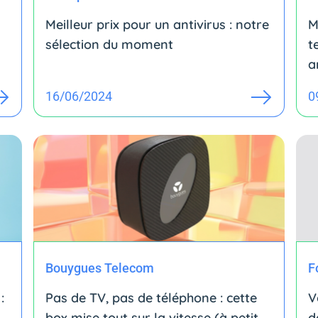
Meilleur prix pour un antivirus : notre
M
sélection du moment
t
a
16/06/2024
0
Bouygues Telecom
F
:
Pas de TV, pas de téléphone : cette
V
box mise tout sur la vitesse (à petit
d