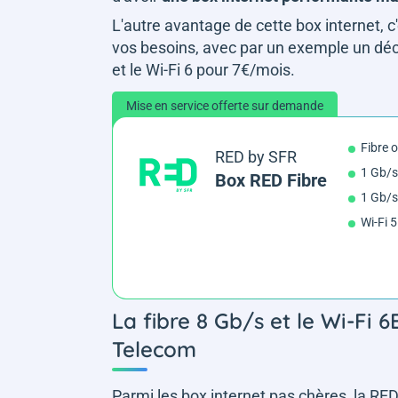
L'autre avantage de cette box internet, c'
vos besoins, avec par un exemple un déc
et le Wi-Fi 6 pour 7€/mois.
Mise en service offerte sur demande
Fibre 
RED by SFR
1 Gb/s
Box RED Fibre
1 Gb/s
Wi-Fi 5
La fibre 8 Gb/s et le Wi-Fi 
Telecom
Parmi les box internet pas chères, la RE