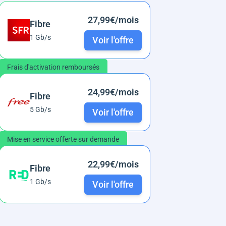
27,99€/mois
Fibre
1 Gb/s
Voir l'offre
Frais d'activation remboursés
24,99€/mois
Fibre
5 Gb/s
Voir l'offre
Mise en service offerte sur demande
22,99€/mois
Fibre
1 Gb/s
Voir l'offre