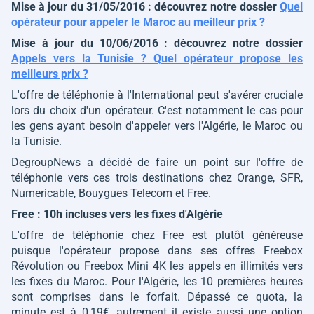
Mise à jour du 31/05/2016 : découvrez notre dossier
Quel
opérateur pour appeler le Maroc au meilleur prix ?
Mise à jour du 10/06/2016 : découvrez notre dossier
Appels vers la Tunisie ? Quel opérateur propose les
meilleurs prix ?
L'offre de téléphonie à l'International peut s'avérer cruciale
lors du choix d'un opérateur. C'est notamment le cas pour
les gens ayant besoin d'appeler vers l'Algérie, le Maroc ou
la Tunisie.
DegroupNews a décidé de faire un point sur l'offre de
téléphonie vers ces trois destinations chez Orange, SFR,
Numericable, Bouygues Telecom et Free.
Free : 10h incluses vers les fixes d'Algérie
L'offre de téléphonie chez Free est plutôt généreuse
puisque l'opérateur propose dans ses offres Freebox
Révolution ou Freebox Mini 4K les appels en illimités vers
les fixes du Maroc. Pour l'Algérie, les 10 premières heures
sont comprises dans le forfait. Dépassé ce quota, la
minute est à 0,19€, autrement il existe aussi une option