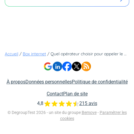
Accueil
/
Box internet
/
Quel opérateur choisir pour appeler le Maroc, l'Algérie et la Tunisie au meilleur prix ?
À propos
Données personnelles
Politique de confidentialité
Contact
Plan de site
4,8
215 avis
© DegroupTest 2026 - un site du groupe
Bemove
-
Paramétrer les
cookies