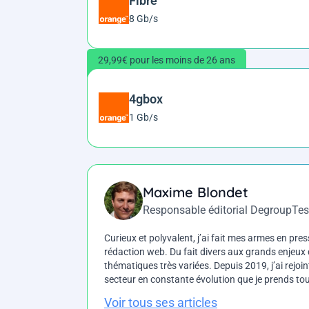
Fibre
8 Gb/s
29,99€ pour les moins de 26 ans
4gbox
1 Gb/s
Maxime Blondet
Responsable éditorial DegroupTes
Curieux et polyvalent, j’ai fait mes armes en press
rédaction web. Du fait divers aux grands enjeux d
thématiques très variées. Depuis 2019, j’ai rejo
secteur en constante évolution que je prends touj
Voir tous ses articles