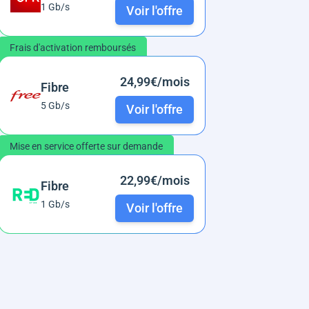
1 Gb/s
Voir l'offre
Frais d'activation remboursés
24,99€/mois
Fibre
5 Gb/s
Voir l'offre
Mise en service offerte sur demande
22,99€/mois
Fibre
1 Gb/s
Voir l'offre