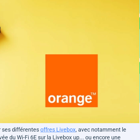
r ses différentes
offres Livebox
, avec notamment le
ivée du Wi-Fi 6E sur la Livebox up... ou encore une