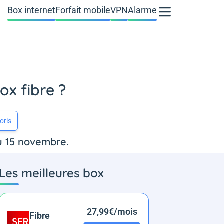
Box internet
Forfait mobile
VPN
Alarme
ox fibre ?
oris
au 15 novembre.
Les meilleures box
27,99€/mois
Fibre