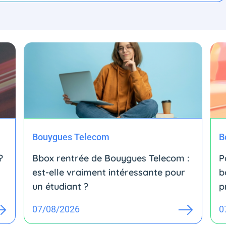
Bouygues Telecom
B
?
Bbox rentrée de Bouygues Telecom :
P
est-elle vraiment intéressante pour
b
un étudiant ?
p
07/08/2026
0