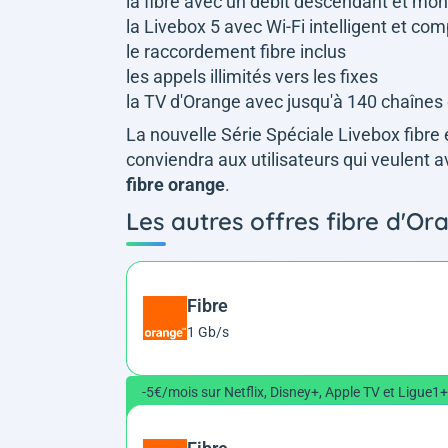
la fibre avec un débit descendant et mo
la Livebox 5 avec Wi-Fi intelligent et com
le raccordement fibre inclus
les appels illimités vers les fixes
la TV d'Orange avec jusqu'à 140 chaînes 
La nouvelle Série Spéciale Livebox fibre 
conviendra aux utilisateurs qui veulent 
fibre orange
.
Les autres offres fibre d'Or
Fibre
1 Gb/s
-5€/mois sur Netflix, Disney+, Apple TV et Ligue1+