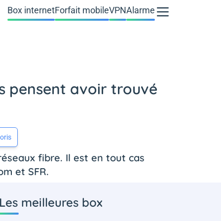
Box internet
Forfait mobile
VPN
Alarme
s pensent avoir trouvé
oris
éseaux fibre. Il est en tout cas
com et SFR.
Les meilleures box