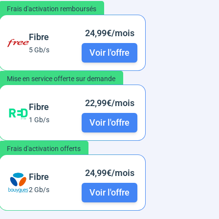
Frais d'activation remboursés
24,99€/mois
Fibre
5 Gb/s
Voir l'offre
Mise en service offerte sur demande
22,99€/mois
Fibre
1 Gb/s
Voir l'offre
Frais d'activation offerts
24,99€/mois
Fibre
2 Gb/s
Voir l'offre