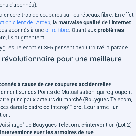
ions d'abonnés).
 a encore trop de coupures sur les réseaux fibre. En effet,
ction client de l'Arcep
, la
mauvaise qualité de l'Internet
n des abonnés à une
offre fibre
. Quant aux
problèmes
bre
, ils augmentent.
uygues Telecom et SFR pensent avoir trouvé la parade.
n révolutionnaire pour une meilleure
abonnés à cause de ces coupures accidentelle
s
iennent sur des Points de Mutualisation, qui regroupent
s quatre principaux acteurs du marché (Bouygues Telecom,
rces dans le cadre de Interop’Fibre. Leur arme : un
tion.
 Voisinage" de Bouygues Telecom, e-intervention (Lot 2)
 interventions suer les armoires de rue
.