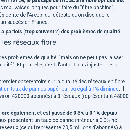
, en France,
le passage de l'ADSL à la fibre optique est
des mauvaises langues pour faire du "fibre bashing",
sidente de l'Arcep, qui déteste qu'on dise que le
s un succès en France.
 y a parfois (trop souvent ?) des problèmes de qualité
.
les réseaux fibre
 des problèmes de qualité, "
mais on ne peut pas laisser
ualité
". Et pour elle, c'est d'autant plus injuste que la
 premier observatoire sur la qualité des réseaux en fibre
t un taux de pannes supérieur ou égal à 1% diminue
. Il
nviron 420000 abonnés) à 3 réseaux (représentant 48000
iore également et est passé de 0,3% à 0,1% depuis
aux présentant un taux de panne inférieur à 0,3% ne
 réseaux (ce qui représente 20,5 millions d'abonnés) à