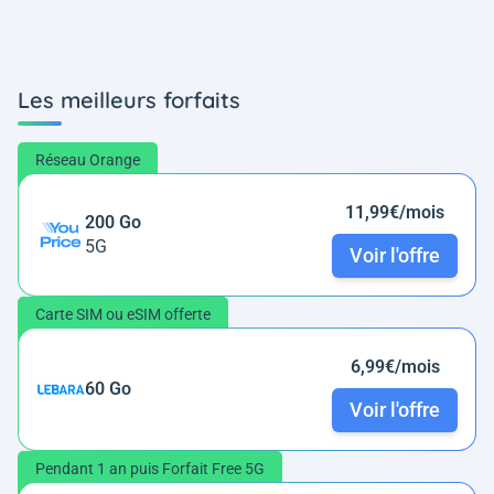
Les meilleurs forfaits
Réseau Orange
11,99€/mois
200 Go
5G
Voir l'offre
Carte SIM ou eSIM offerte
6,99€/mois
60 Go
Voir l'offre
Pendant 1 an puis Forfait Free 5G