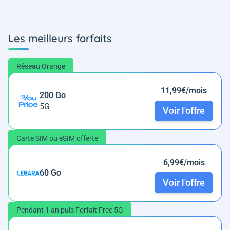
Les meilleurs forfaits
Réseau Orange
11,99€/mois
200 Go
5G
Voir l'offre
Carte SIM ou eSIM offerte
6,99€/mois
60 Go
Voir l'offre
Pendant 1 an puis Forfait Free 5G