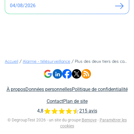
04/08/2026
Accueil
/
Alarme - télésurveillance
/
Plus des deux tiers des cambrioleurs passent par la porte d'entrée - N'attendez plus pour découvrir la serrure connectée de Verisure
À propos
Données personnelles
Politique de confidentialité
Contact
Plan de site
4,8
215 avis
© DegroupTest 2026 - un site du groupe
Bemove
-
Paramétrer les
cookies