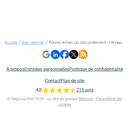
Accueil
/
Box internet
/
Panne, échec au raccordement : l'Arcep public son observatoire de la qualité des réseaux en fibre optique
À propos
Données personnelles
Politique de confidentialité
Contact
Plan de site
4,8
215 avis
© DegroupTest 2026 - un site du groupe
Bemove
-
Paramétrer les
cookies