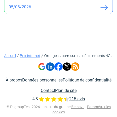
05/08/2026
Accueil
/
Box internet
/
Orange : zoom sur les déploiements 4G et fibre en Pays de la Loire
À propos
Données personnelles
Politique de confidentialité
Contact
Plan de site
4,8
215 avis
© DegroupTest 2026 - un site du groupe
Bemove
-
Paramétrer les
cookies