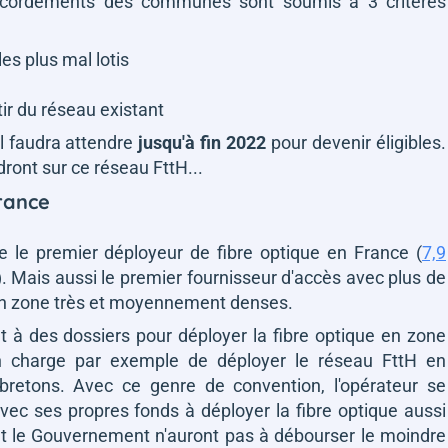
accordements des communes sont soumis à 3 critères
les plus mal lotis
ir du réseau existant
il faudra attendre
jusqu'à fin 2022
pour devenir éligibles.
dront sur ce réseau FttH...
rance
te le premier déployeur de fibre optique en France (
7,9
). Mais aussi le premier fournisseur d'accès avec plus de
t en zone très et moyennement denses.
à des dossiers pour déployer la fibre optique en zone
t en charge par exemple de déployer le réseau FttH en
retons. Avec ce genre de convention, l'opérateur se
vec ses propres fonds à déployer la fibre optique aussi
s et le Gouvernement n'auront pas à débourser le moindre