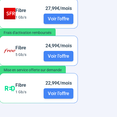
27,99€/mois
Fibre
1 Gb/s
Voir l'offre
Frais d'activation remboursés
24,99€/mois
Fibre
5 Gb/s
Voir l'offre
Mise en service offerte sur demande
22,99€/mois
Fibre
1 Gb/s
Voir l'offre