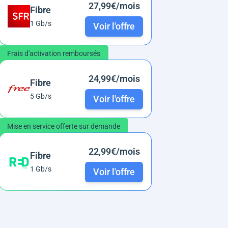
27,99€/mois
Fibre
1 Gb/s
Voir l'offre
Frais d'activation remboursés
24,99€/mois
Fibre
5 Gb/s
Voir l'offre
Mise en service offerte sur demande
22,99€/mois
Fibre
1 Gb/s
Voir l'offre