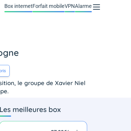
Box internet
Forfait mobile
VPN
Alarme
logne
oris
ition, le groupe de Xavier Niel
ope.
Les meilleures box