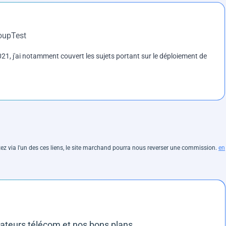
roupTest
1, j'ai notamment couvert les sujets portant sur le déploiement de
hetez via l'un des ces liens, le site marchand pourra nous reverser une commission.
en
rateurs télécom et nos bons plans.