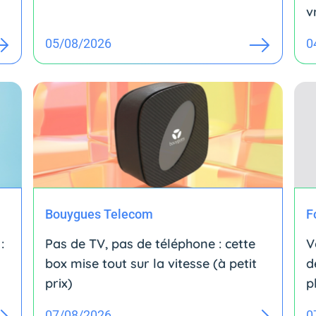
v
05/08/2026
0
Bouygues Telecom
F
:
Pas de TV, pas de téléphone : cette
V
box mise tout sur la vitesse (à petit
d
prix)
p
07/08/2026
0