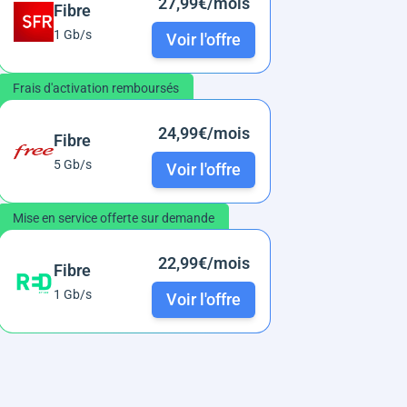
27,99€/mois
Fibre
1 Gb/s
Voir l'offre
Frais d'activation remboursés
24,99€/mois
Fibre
5 Gb/s
Voir l'offre
Mise en service offerte sur demande
22,99€/mois
Fibre
1 Gb/s
Voir l'offre