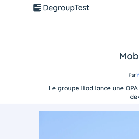
Mobi
Par
Y
Le groupe Iliad lance une OPA 
dev