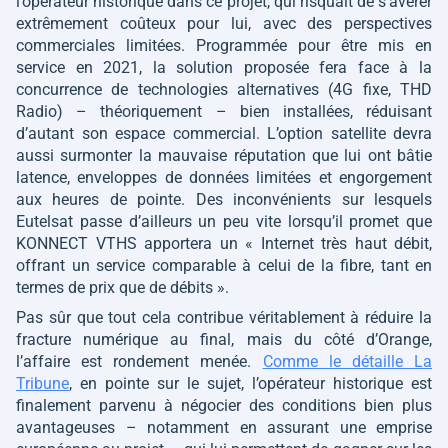
l’opérateur historique dans ce projet, qui risquait de s’avérer
extrêmement coûteux pour lui, avec des perspectives
commerciales limitées. Programmée pour être mis en
service en 2021, la solution proposée fera face à la
concurrence de technologies alternatives (4G fixe, THD
Radio) – théoriquement – bien installées, réduisant
d’autant son espace commercial. L’option satellite devra
aussi surmonter la mauvaise réputation que lui ont bâtie
latence, enveloppes de données limitées et engorgement
aux heures de pointe. Des inconvénients sur lesquels
Eutelsat passe d’ailleurs un peu vite lorsqu’il promet que
KONNECT VTHS apportera un
« Internet très haut débit,
offrant un service comparable à celui de la fibre, tant en
termes de prix que de débits ».
Pas sûr que tout cela contribue véritablement à réduire la
fracture numérique au final, mais du côté d’Orange,
l’affaire est rondement menée.
Comme le détaille La
Tribune
, en pointe sur le sujet, l’opérateur historique est
finalement parvenu à négocier des conditions bien plus
avantageuses – notamment en assurant une emprise