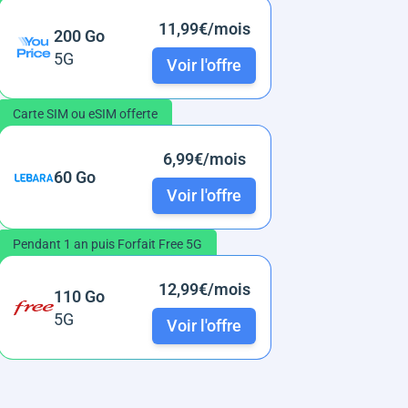
11,99€/mois
200 Go
5G
Voir l'offre
Carte SIM ou eSIM offerte
6,99€/mois
60 Go
Voir l'offre
Pendant 1 an puis Forfait Free 5G
12,99€/mois
110 Go
5G
Voir l'offre