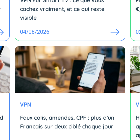
VPN sur Smart TV : ce que vous
P
r
cachez vraiment, et ce qui reste
€
visible
04/08/2026
0
VPN
V
id
Faux colis, amendes, CPF : plus d’un
H
Français sur deux ciblé chaque jour
a
a