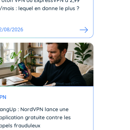
roton VPN ou ExpressVPN à 2,99
/mois : lequel en donne le plus ?
2/08/2026
PN
angUp : NordVPN lance une
pplication gratuite contre les
ppels frauduleux