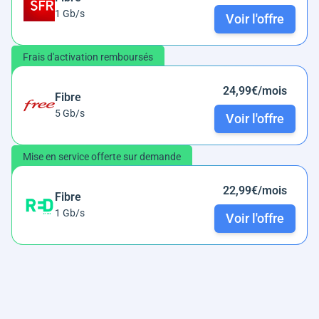
1 Gb/s
Voir l'offre
Frais d'activation remboursés
24,99€/mois
Fibre
5 Gb/s
Voir l'offre
Mise en service offerte sur demande
22,99€/mois
Fibre
1 Gb/s
Voir l'offre