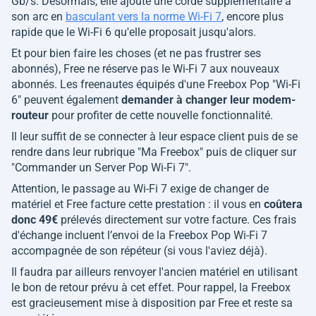
Gb/s. Désormais, elle ajoute une corde supplémentaire à
son arc en
basculant vers la norme Wi-Fi 7
, encore plus
rapide que le Wi-Fi 6 qu'elle proposait jusqu'alors.
Et pour bien faire les choses (et ne pas frustrer ses
abonnés), Free ne réserve pas le Wi-Fi 7 aux nouveaux
abonnés. Les freenautes équipés d'une Freebox Pop "Wi-Fi
6" peuvent également
demander à changer leur modem-
routeur
pour profiter de cette nouvelle fonctionnalité.
Il leur suffit de se connecter à leur espace client puis de se
rendre dans leur rubrique
"Ma Freebox"
puis de cliquer sur
"Commander un Server Pop Wi-Fi 7"
.
Attention, le passage au Wi-Fi 7 exige de changer de
matériel et Free facture cette prestation : il vous en
coûtera
donc 49€
prélevés directement sur votre facture. Ces frais
d'échange incluent l’envoi de la Freebox Pop Wi-Fi 7
accompagnée de son répéteur (si vous l'aviez déjà).
Il faudra par ailleurs renvoyer l'ancien matériel en utilisant
le bon de retour prévu à cet effet. Pour rappel, la Freebox
est gracieusement mise à disposition par Free et reste sa