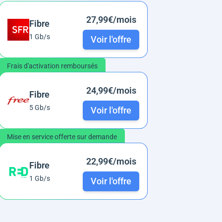
27,99€/mois
Fibre
1 Gb/s
Voir l'offre
Frais d'activation remboursés
24,99€/mois
Fibre
5 Gb/s
Voir l'offre
Mise en service offerte sur demande
22,99€/mois
Fibre
1 Gb/s
Voir l'offre