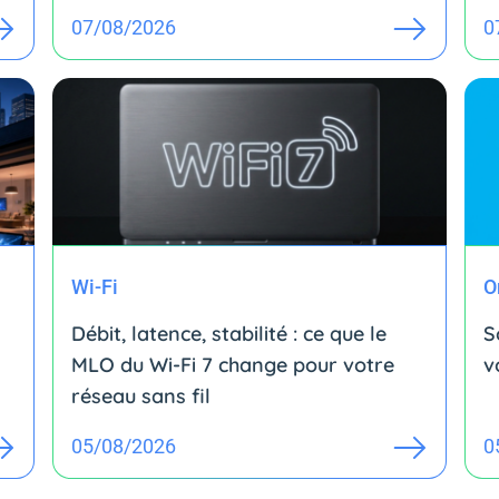
07/08/2026
0
Wi-Fi
O
Débit, latence, stabilité : ce que le
S
MLO du Wi-Fi 7 change pour votre
v
réseau sans fil
05/08/2026
0