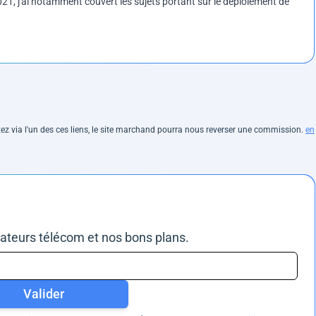
1, j'ai notamment couvert les sujets portant sur le déploiement de
hetez via l'un des ces liens, le site marchand pourra nous reverser une commission.
en
rateurs télécom et nos bons plans.
Valider