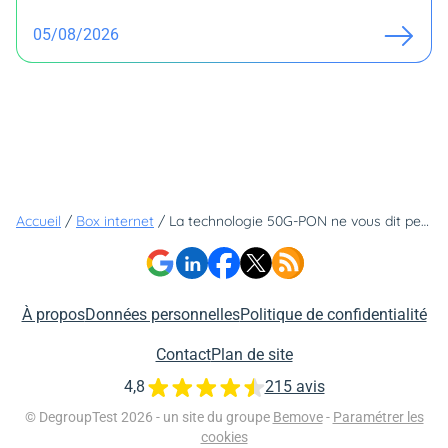
05/08/2026
Accueil
/
Box internet
/
La technologie 50G-PON ne vous dit peut-être rien ? C'est pourtant la fibre du futur
À propos
Données personnelles
Politique de confidentialité
Contact
Plan de site
4,8
215 avis
© DegroupTest 2026 - un site du groupe
Bemove
-
Paramétrer les
cookies