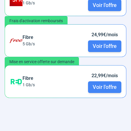
1 Gb/s
Voir l'offre
Frais d'activation remboursés
24,99€/mois
Fibre
5 Gb/s
Voir l'offre
Mise en service offerte sur demande
22,99€/mois
Fibre
1 Gb/s
Voir l'offre