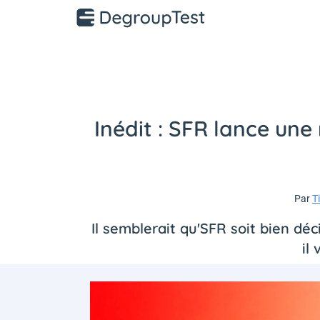
Inédit : SFR lance un
Par
T
Il semblerait qu'SFR soit bien dé
il