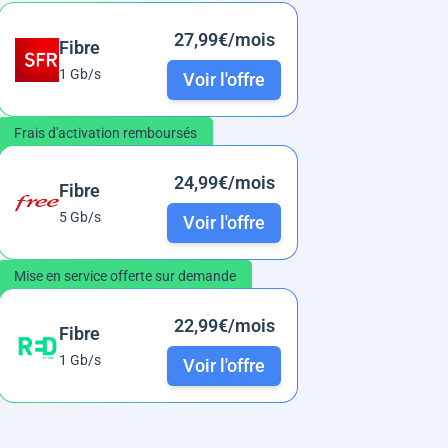
27,99€/mois
Fibre
1 Gb/s
Voir l'offre
Frais d'activation remboursés
24,99€/mois
Fibre
5 Gb/s
Voir l'offre
Mise en service offerte sur demande
22,99€/mois
Fibre
1 Gb/s
Voir l'offre