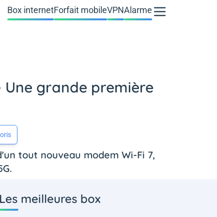
Box internet
Forfait mobile
VPN
Alarme
 - Une grande première
oris
n d'un tout nouveau modem Wi-Fi 7,
5G.
Les meilleures box