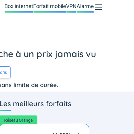
Box internet
Forfait mobile
VPN
Alarme
iche à un prix jamais vu
oris
 sans limite de durée.
Les meilleurs forfaits
Réseau Orange