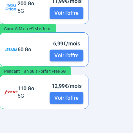
11,99€/mois
200 Go
5G
Voir l'offre
Carte SIM ou eSIM offerte
6,99€/mois
60 Go
Voir l'offre
Pendant 1 an puis Forfait Free 5G
12,99€/mois
110 Go
5G
Voir l'offre