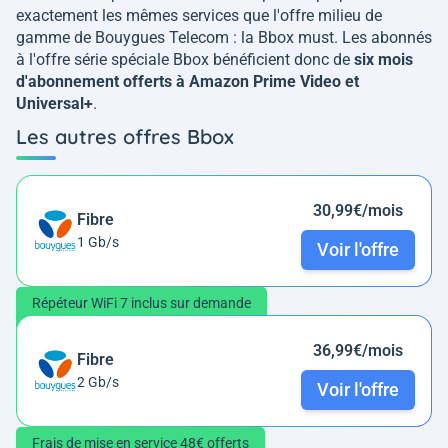
exactement les mêmes services que l'offre milieu de
gamme de Bouygues Telecom : la Bbox must. Les abonnés
à l'offre série spéciale Bbox bénéficient donc de
six mois
d'abonnement offerts à Amazon Prime Video et
Universal+
.
Les autres offres Bbox
30,99€/mois
Fibre
1 Gb/s
Voir l'offre
Répéteur WiFi 7 inclus sur demande
36,99€/mois
Fibre
2 Gb/s
Voir l'offre
Frais de mise en service 48€ offerts