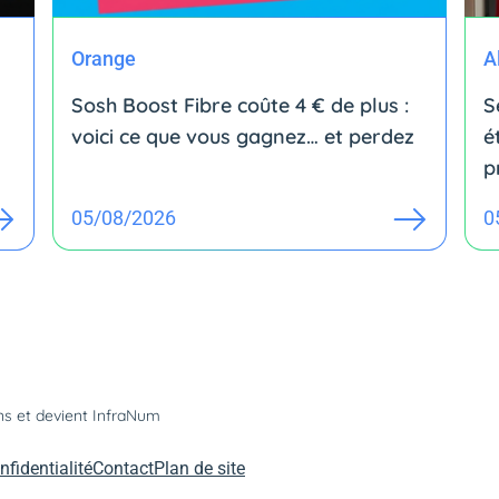
Orange
A
Sosh Boost Fibre coûte 4 € de plus :
S
voici ce que vous gagnez… et perdez
é
p
05/08/2026
0
ons et devient InfraNum
nfidentialité
Contact
Plan de site