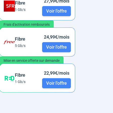
27,99€/mois
Fibre
1 Gb/s
Voir l'offre
Frais d'activation remboursés
24,99€/mois
Fibre
5 Gb/s
Voir l'offre
Mise en service offerte sur demande
22,99€/mois
Fibre
1 Gb/s
Voir l'offre