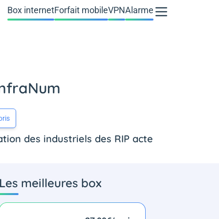
Box internet
Forfait mobile
VPN
Alarme
 InfraNum
oris
tion des industriels des RIP acte
Les meilleures box