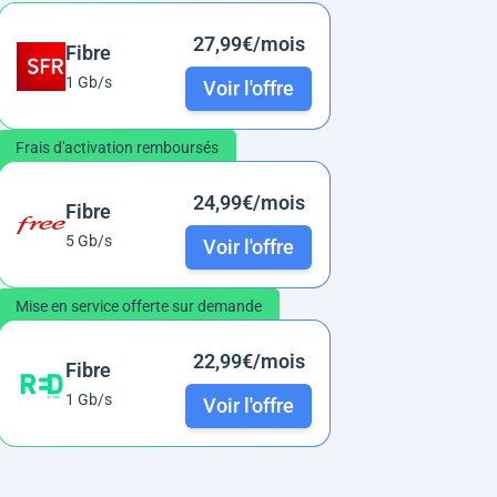
27,99€/mois
Fibre
1 Gb/s
Voir l'offre
Frais d'activation remboursés
24,99€/mois
Fibre
5 Gb/s
Voir l'offre
Mise en service offerte sur demande
22,99€/mois
Fibre
1 Gb/s
Voir l'offre