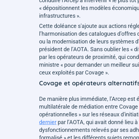
conduire l’Arcep à intervenir
« le plus tôt
« dépositionnent les modèles économiqu
infrastructures »
.
Cette doléance s'ajoute aux actions régl
l’harmonisation des catalogues d’offres 
ou la modernisation de leurs systèmes d
président de l’AOTA. Sans oublier les
« d
par les opérateurs de proximité, qui cond
ministre
« pour demander un meilleur suiv
ceux exploités par Covage »
.
Covage et opérateurs alternatif
De manière plus immédiate, l’Arcep est é
multilatérale de médiation entre Covage
opérationnelles »
sur les réseaux d'initiat
dernier
par l’AOTA, qui avait donné lieu à
dysfonctionnements relevés par ses adh
formalisé »
et
les différents sujets remo