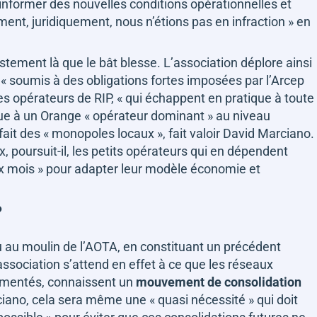
 informer des nouvelles conditions opérationnelles et
ment, juridiquement, nous n’étions pas en infraction »
en
justement là que le bât blesse. L’association déplore ainsi
e
« soumis à des obligations fortes imposées par l’Arcep
 les opérateurs de RIP,
« qui échappent en pratique à toute
gue à un Orange
« opérateur dominant »
au niveau
fait des
« monopoles locaux »
, fait valoir David Marciano.
 poursuit-il, les petits opérateurs qui en dépendent
x mois »
pour adapter leur modèle économie et
P
u au moulin de l’AOTA, en constituant un précédent
ssociation s’attend en effet à ce que les réseaux
ragmentés, connaissent un
mouvement de consolidation
rciano, cela sera même une
« quasi nécessité »
qui doit