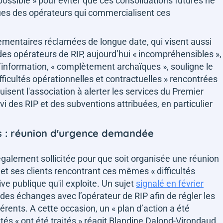
 possible »
pour éviter que ces consolidations futures ne
es des opérateurs qui commercialisent ces
ementaires réclamées de longue date, qui visent aussi
des opérateurs de RIP, aujourd’hui
« incompréhensibles »
,
’information,
« complètement archaïques »
, souligne le
ifficultés opérationnelles et contractuelles »
rencontrées
uisent l'association à alerter les services du Premier
i des RIP et des subventions attribuées, en particulier
s : réunion d'urgence demandée
galement sollicitée pour que soit organisée une réunion
 et ses clients rencontrant ces mêmes
« difficultés
ive publique qu'il exploite. Un sujet
signalé en février
 des échanges avec l’opérateur de RIP afin de régler les
érents. A cette occasion, un
« plan d’action a été
ntés
« ont été traités »
réagit Blandine Dalond-Virondaud.