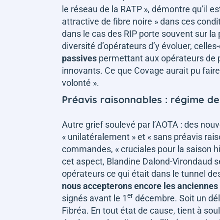
le réseau de la RATP »
, démontre qu’il e
attractive de fibre noire »
dans ces condit
dans le cas des RIP porte souvent sur la
diversité d’opérateurs d’y évoluer, celles
passives
permettant aux opérateurs de p
innovants. Ce que Covage aurait pu fair
volonté ».
Préavis raisonnables : régime de
Autre grief soulevé par l’AOTA : des nou
« unilatéralement »
et
« sans préavis rai
commandes,
« cruciales pour la saison h
cet aspect, Blandine Dalond-Virondaud s
opérateurs ce qui était dans le tunnel d
nous accepterons encore les anciennes 
er
signés avant le 1
décembre. Soit un déla
Fibréa. En tout état de cause, tient à so