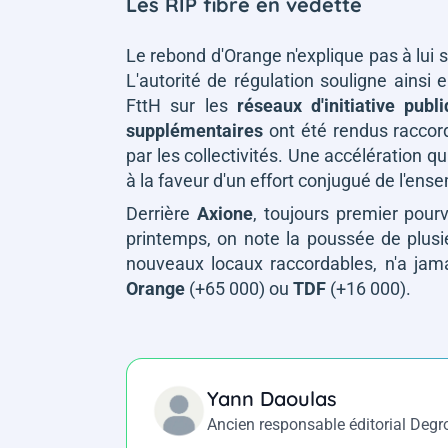
Les RIP fibre en vedette
Le rebond d'Orange n'explique pas à lui s
L'autorité de régulation souligne ainsi 
FttH sur les
réseaux d'initiative publ
supplémentaires
ont été rendus raccord
par les collectivités. Une accélération q
à la faveur d'un effort conjugué de l'ens
Derrière
Axione
, toujours premier pou
printemps, on note la poussée de plu
nouveaux locaux raccordables, n'a jama
Orange
(+65 000) ou
TDF
(+16 000).
Yann Daoulas
Ancien responsable éditorial Deg