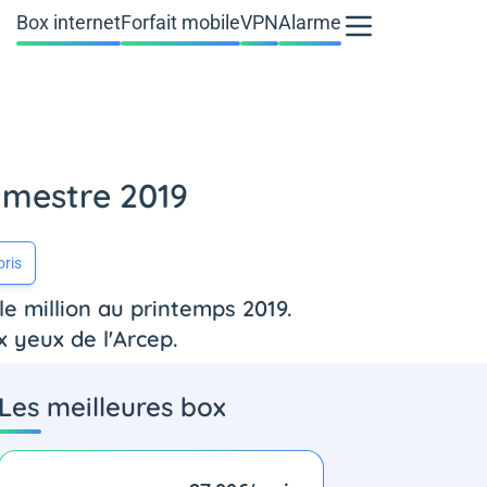
Box internet
Forfait mobile
VPN
Alarme
imestre 2019
oris
e million au printemps 2019.
 yeux de l'Arcep.
Les meilleures box