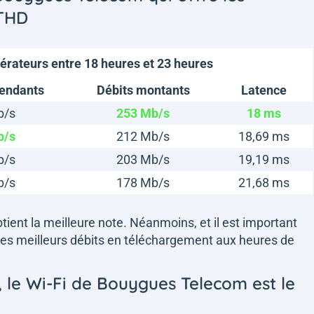
 THD
érateurs entre 18 heures et 23 heures
cendants
Débits montants
Latence
b/s
253 Mb/s
18 ms
b/s
212 Mb/s
18,69 ms
b/s
203 Mb/s
19,19 ms
b/s
178 Mb/s
21,68 ms
ient la meilleure note. Néanmoins, et il est important
e les meilleurs débits en téléchargement aux heures de
, le Wi-Fi de Bouygues Telecom est le