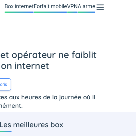
Box internet
Forfait mobile
VPN
Alarme
et opérateur ne faiblit
ion internet
oris
ces aux heures de la journée où il
anément.
Les meilleures box