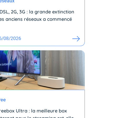
éseaux
DSL, 2G, 3G : la grande extinction
es anciens réseaux a commencé
6/08/2026
ree
reebox Ultra : la meilleure box