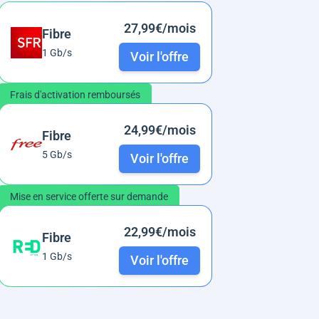
27,99€/mois
Fibre
1 Gb/s
Voir l'offre
Frais d'activation remboursés
24,99€/mois
Fibre
5 Gb/s
Voir l'offre
Mise en service offerte sur demande
22,99€/mois
Fibre
1 Gb/s
Voir l'offre