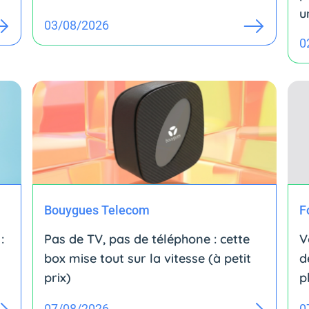
u
03/08/2026
0
Bouygues Telecom
F
:
Pas de TV, pas de téléphone : cette
V
box mise tout sur la vitesse (à petit
d
prix)
p
07/08/2026
0