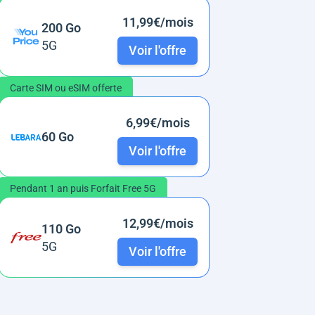
11,99€/mois
200 Go
5G
Voir l'offre
Carte SIM ou eSIM offerte
6,99€/mois
60 Go
Voir l'offre
Pendant 1 an puis Forfait Free 5G
12,99€/mois
110 Go
5G
Voir l'offre