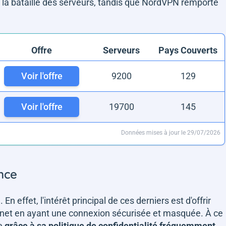
 la bataille des serveurs, tandis que NordVPN remporte
Offre
Serveurs
Pays Couverts
Voir l'offre
9200
129
Voir l'offre
19700
145
Données mises à jour le 29/07/2026
nce
En effet, l'intérêt principal de ces derniers est d'offrir
nternet en ayant une connexion sécurisée et masquée. À ce
ce
grâce à sa politique de confidentialité fréquemment