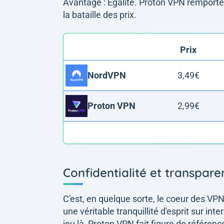
Avantage : Égalité
. Proton VPN remporte
la bataille des prix.
Prix
3,49€
NordVPN
2,99€
Proton VPN
Confidentialité et transpare
C'est, en quelque sorte, le coeur des VPN. 
une véritable tranquillité d'esprit sur i
jeu là, Proton VPN fait figure de référen