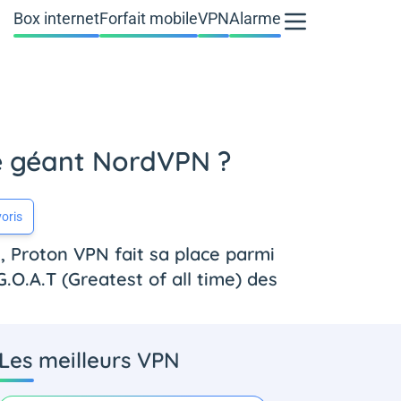
Box internet
Forfait mobile
VPN
Alarme
le géant NordVPN ?
oris
, Proton VPN fait sa place parmi
.O.A.T (Greatest of all time) des
Les meilleurs VPN