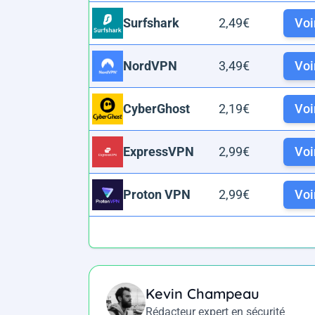
2,49€
Voir
Surfshark
3,49€
Voir
NordVPN
2,19€
Voir
CyberGhost
2,99€
Voir
ExpressVPN
2,99€
Voir
Proton VPN
Kevin Champeau
Rédacteur expert en sécurité