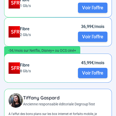
1 Gb/s
Voir l'offre
36,99€/mois
Fibre
2 Gb/s
Voir l'offre
-5€/mois sur Netflix, Disney+ ou OCS ciné+
45,99€/mois
Fibre
8 Gb/s
Voir l'offre
Tiffany Gaspard
Ancienne responsable éditoriale DegroupTest
A l'affut des bons plans sur les box internet et forfaits mobile, je