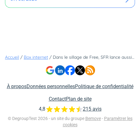
Accueil
/
Box internet
/
Dans le sillage de Free, SFR lance aussi ce nouveau service qui rassure les internautes
À propos
Données personnelles
Politique de confidentialité
Contact
Plan de site
4,8
215 avis
© DegroupTest 2026 - un site du groupe
Bemove
-
Paramétrer les
cookies