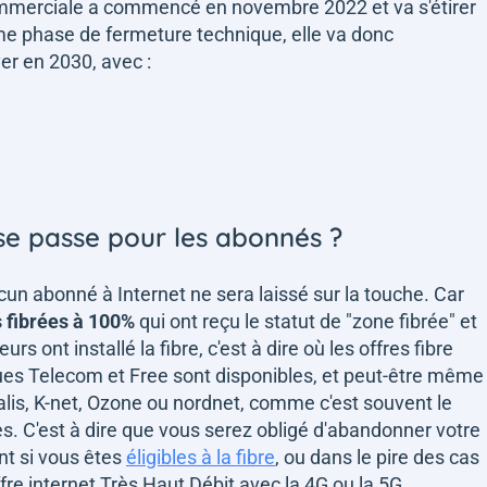
mmerciale a commencé en novembre 2022 et va s'étirer
me phase de fermeture technique, elle va donc
er en 2030, avec :
se passe pour les abonnés ?
ucun abonné à Internet ne sera laissé sur la touche. Car
fibrées à 100%
qui ont reçu le statut de "zone fibrée" et
s ont installé la fibre, c'est à dire où les offres fibre
es Telecom et Free sont disponibles, et peut-être même
alis, K-net, Ozone ou nordnet, comme c'est souvent le
les. C'est à dire que vous serez obligé d'abandonner votre
t si vous êtes
éligibles à la fibre
, ou dans le pire des cas
fre internet Très Haut Débit avec la 4G ou la 5G.