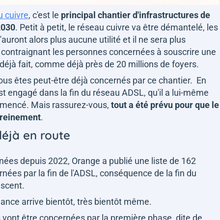
u cuivre
, c'est le
principal chantier d'infrastructures de
2030
. Petit à petit, le réseau cuivre va être démantelé, les
ront alors plus aucune utilité et il ne sera plus
, contraignant les personnes concernées à souscrire une
s déjà fait, comme déjà près de 20 millions de foyers.
ous êtes peut-être déjà concernés par ce chantier. En
t engagé dans la fin du réseau ADSL, qu'il a lui-même
mmencé. Mais rassurez-vous,
tout a été prévu pour que le
sereinement
.
déjà en route
ées depuis 2022, Orange a publié une liste de 162
ées par la fin de l'ADSL, conséquence de la fin du
escent.
nce arrive bientôt, très bientôt même.
es vont être concernées par la première phase, dite de