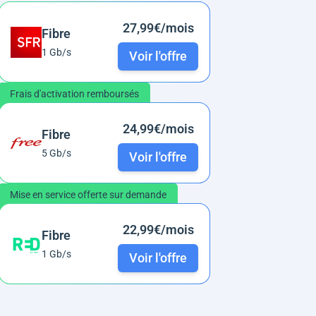
27,99€/mois
Fibre
1 Gb/s
Voir l'offre
Frais d'activation remboursés
24,99€/mois
Fibre
5 Gb/s
Voir l'offre
Mise en service offerte sur demande
22,99€/mois
Fibre
1 Gb/s
Voir l'offre