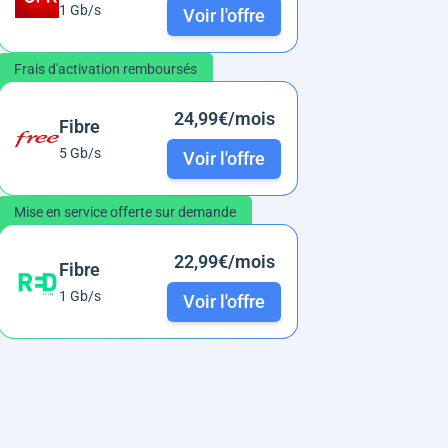
1 Gb/s
Voir l'offre
Frais d'activation remboursés
24,99€/mois
Fibre
5 Gb/s
Voir l'offre
Mise en service offerte sur demande
22,99€/mois
Fibre
1 Gb/s
Voir l'offre