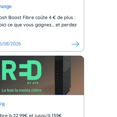
range
osh Boost Fibre coûte 4 € de plus :
oici ce que vous gagnez… et perdez
5/08/2026
FR
ibre à 22,99€ et jusqu’à 139€