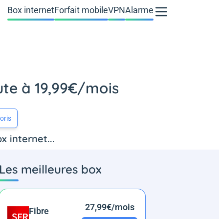
Box internet
Forfait mobile
VPN
Alarme
ute à 19,99€/mois
oris
x internet...
Les meilleures box
27,99€/mois
Fibre