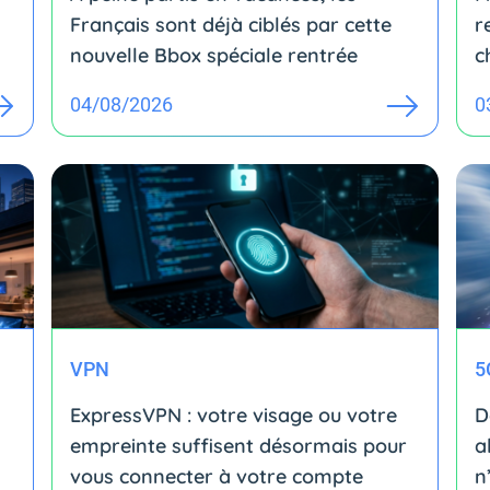
Français sont déjà ciblés par cette
r
nouvelle Bbox spéciale rentrée
c
04/08/2026
0
VPN
5
ExpressVPN : votre visage ou votre
D
empreinte suffisent désormais pour
a
vous connecter à votre compte
n