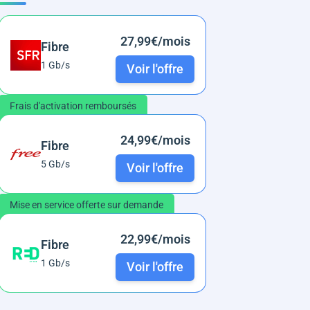
27,99€/mois
Fibre
1 Gb/s
Voir l'offre
Frais d'activation remboursés
24,99€/mois
Fibre
5 Gb/s
Voir l'offre
Mise en service offerte sur demande
22,99€/mois
Fibre
1 Gb/s
Voir l'offre