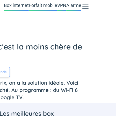
Box internet
Forfait mobile
VPN
Alarme
c'est la moins chère de
oris
, on a la solution idéale. Voici
rché. Au programme : du Wi-Fi 6
Google TV.
Les meilleures box