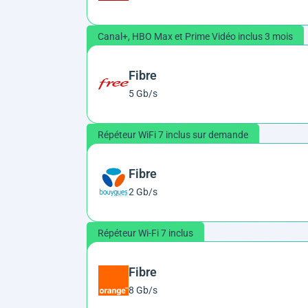
Canal+, HBO Max et Prime Vidéo inclus 3 mois
Fibre
5 Gb/s
Répéteur WiFi 7 inclus sur demande
Fibre
2 Gb/s
Répéteur Wi-Fi 7 inclus
Fibre
8 Gb/s