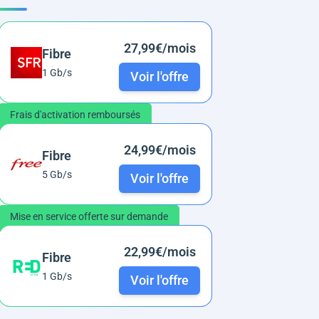
27,99€/mois
Fibre
1 Gb/s
Voir l'offre
Frais d'activation remboursés
24,99€/mois
Fibre
5 Gb/s
Voir l'offre
Mise en service offerte sur demande
22,99€/mois
Fibre
1 Gb/s
Voir l'offre