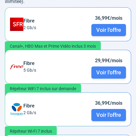
illimitée).
36,99€/mois
Fibre
2 Gb/s
Voir l'offre
Canal+, HBO Max et Prime Vidéo inclus 3 mois
29,99€/mois
Fibre
5 Gb/s
Voir l'offre
Répéteur WiFi 7 inclus sur demande
36,99€/mois
Fibre
2 Gb/s
Voir l'offre
Répéteur Wi-Fi 7 inclus