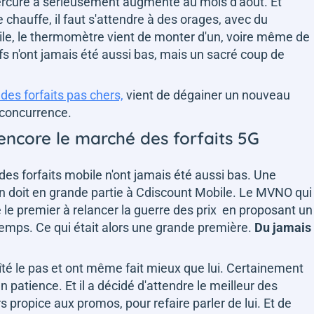
ercure a sérieusement augmenté au mois d'août. Et
auffe, il faut s'attendre à des orages, avec du
ile, le thermomètre vient de monter d'un, voire même de
ifs n'ont jamais été aussi bas, mais un sacré coup de
 des forfaits pas chers,
vient de dégainer un nouveau
 concurrence.
encore le marché des forfaits 5G
 des forfaits mobile n'ont jamais été aussi bas. Une
 doit en grande partie à Cdiscount Mobile. Le MVNO qui
 le premier à relancer la guerre des prix en proposant un
ntemps. Ce qui était alors une grande première.
Du jamais
îté le pas et ont même fait mieux que lui. Certainement
 patience. Et il a décidé d'attendre le meilleur des
 propice aux promos, pour refaire parler de lui. Et de