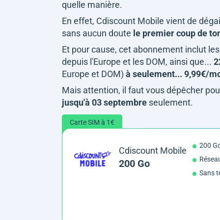
quelle manière.
En effet, Cdiscount Mobile vient de dégai
sans aucun doute
le premier coup de to
Et pour cause, cet abonnement inclut l
depuis l'Europe et les DOM, ainsi que...
2
Europe et DOM)
à seulement... 9,99€/mo
Mais attention, il faut vous dépêcher pour
jusqu'à 03 septembre
seulement.
Carte SIM à 1€
200 G
Cdiscount Mobile
Résea
200 Go
Sans t