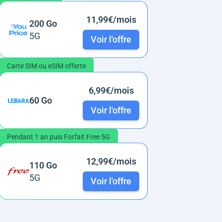
11,99€/mois
200 Go
5G
Voir l'offre
Carte SIM ou eSIM offerte
6,99€/mois
60 Go
Voir l'offre
Pendant 1 an puis Forfait Free 5G
12,99€/mois
110 Go
5G
Voir l'offre