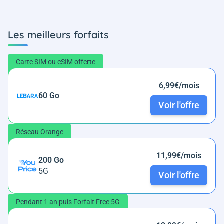
Les meilleurs forfaits
Carte SIM ou eSIM offerte
6,99€/mois
60 Go
Voir l'offre
Réseau Orange
11,99€/mois
200 Go
5G
Voir l'offre
Pendant 1 an puis Forfait Free 5G