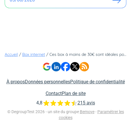
Accueil
/
Box internet
/
Ces box à moins de 30€ sont idéales pour visionner du streaming en 4K
À propos
Données personnelles
Politique de confidentialité
Contact
Plan de site
4,8
215 avis
© DegroupTest 2026 - un site du groupe
Bemove
-
Paramétrer les
cookies