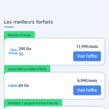
Les meilleurs forfaits
Réseau Orange
11,99€/mois
200 Go
5G
Voir l'offre
Carte SIM ou eSIM offerte
6,99€/mois
60 Go
Voir l'offre
Pendant 1 an puis Forfait Free 5G