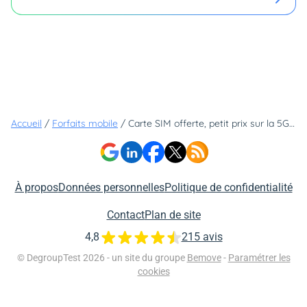
Accueil
/
Forfaits mobile
/
Carte SIM offerte, petit prix sur la 5G, réseau Bouygues Telecom - Lyca Mobile a tout compris !
À propos
Données personnelles
Politique de confidentialité
Contact
Plan de site
4,8
215 avis
© DegroupTest 2026 - un site du groupe
Bemove
-
Paramétrer les
cookies