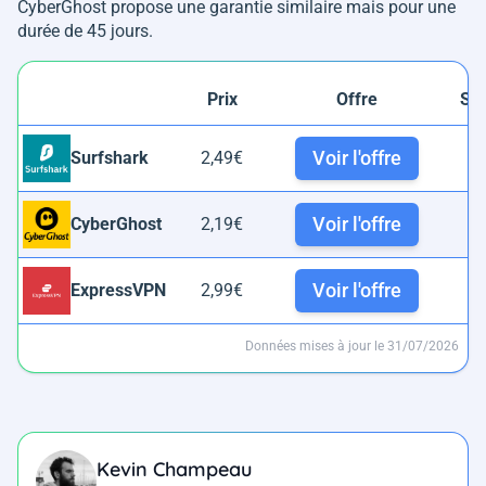
CyberGhost propose une garantie similaire mais pour une
durée de 45 jours.
Prix
Offre
Se
Voir l'offre
Surfshark
2,49€
4
Voir l'offre
CyberGhost
2,19€
1
Voir l'offre
ExpressVPN
2,99€
3
Données mises à jour le 31/07/2026
Kevin Champeau