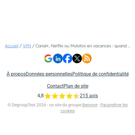
Accueil
/
VPN
/
Canal+, Netflix ou Molotov en vacances : quand le VPN devient-il indispensable ?
À propos
Données personnelles
Politique de confidentialité
Contact
Plan de site
4,8
215 avis
© DegroupTest 2026 - un site du groupe
Bemove
-
Paramétrer les
cookies