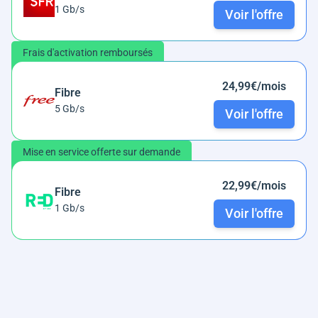
1 Gb/s
Voir l'offre
Frais d'activation remboursés
24,99€/mois
Fibre
5 Gb/s
Voir l'offre
Mise en service offerte sur demande
22,99€/mois
Fibre
1 Gb/s
Voir l'offre