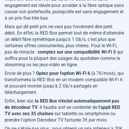
engagement est idéale pour accéder à la fibre optique sans
casser son portefeuille, puisqu'elle est sans engagement et
à un prix fixe très bas.
Mais qui dit petit prix ne veut pas forcément dire petit
débit. En effet, la RED Box permet tout de même d'atteindre
un débit fibre symétrique jusqu'à 1 Gb/s, c'est plus que
certaines offres concurrentes, plus chères. Pour le Wi-Fi,
pas de miracle :
comptez sur une compatibilité Wi-Fi 5
qui
suffira pour la plupart des usages du quotidien comme le
streaming ou les jeux-vidéo en ligne.
Envie de plus ?
Optez pour l'option Wi-Fi 6
(à 7€/mois), qui
transformera la RED Box en un modem compatible Wi-Fi 6
et pouvant monter jusqu'à 2 Gb/s partagés en
téléchargement.
Enfin, bien sûr,
la RED Box n'inclut automatiquement pas
de décodeur TV
. Il faudra soit se contenter de
l'appli RED
TV avec ses 35 chaînes
sur tablette ou smartphone ou
prendre l'option Décodeur TV facturée 3€ par mois.
On ne s'étale pas plus : pour obtenir un prix inférieur à 20€