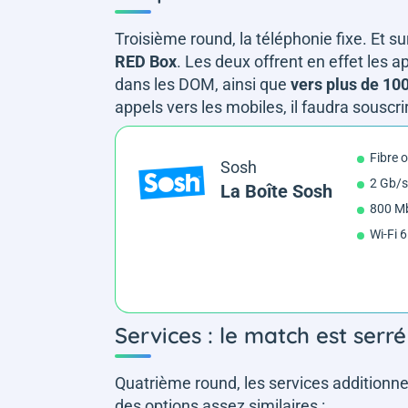
Troisième round, la téléphonie fixe. Et su
RED Box
. Les deux offrent en effet les a
dans les DOM, ainsi que
vers plus de 100
appels vers les mobiles, il faudra souscr
Fibre 
Sosh
2 Gb/s
La Boîte Sosh
800 Mb
Wi-Fi 
Services : le match est serré
Quatrième round, les services additionnel
des options assez similaires :