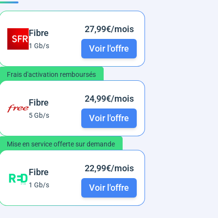
27,99€/mois
Fibre
1 Gb/s
Voir l'offre
Frais d'activation remboursés
24,99€/mois
Fibre
5 Gb/s
Voir l'offre
Mise en service offerte sur demande
22,99€/mois
Fibre
1 Gb/s
Voir l'offre