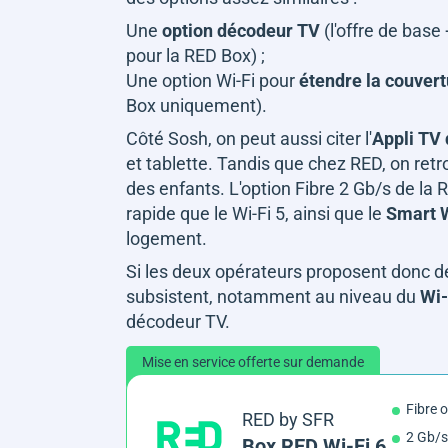
Une
option décodeur TV
(l'offre de base
pour la RED Box) ;
Une option Wi-Fi pour
étendre la couver
Box uniquement).
Côté Sosh, on peut aussi citer l'
Appli TV
et tablette. Tandis que chez RED, on retro
des enfants. L'option Fibre 2 Gb/s de la R
rapide que le Wi-Fi 5, ainsi que le
Smart W
logement.
Si les deux opérateurs proposent donc 
subsistent, notamment au niveau du
Wi-
décodeur TV.
Mise en service offerte sur demande
Fibre 
RED by SFR
2 Gb/s
Box RED Wi-Fi 6