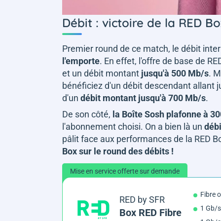
Débit : victoire de la RED Bo
Premier round de ce match, le débit inter
l'emporte
. En effet, l'offre de base de
et un débit montant
jusqu'à 500 Mb/s
. M
bénéficiez d'un débit descendant allant
d'un
débit montant jusqu'à 700 Mb/s
.
De son côté,
la Boîte Sosh plafonne à 3
l'abonnement choisi. On a bien là un
débi
pâlit face aux performances de la RED Box
Box sur le round des débits !
Mise en service offerte sur demande
Fibre 
RED by SFR
1 Gb/s
Box RED Fibre