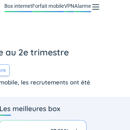
Box internet
Forfait mobile
VPN
Alarme
e au 2e trimestre
oris
 mobile, les recrutements ont été
Les meilleures box