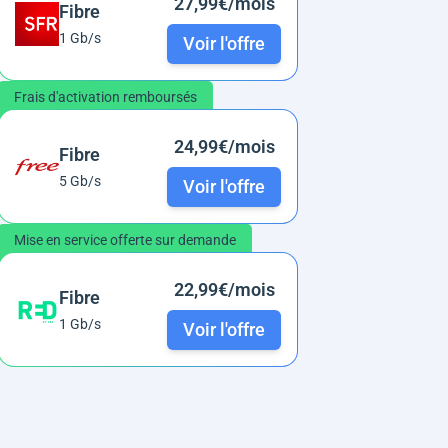
27,99€/mois
Fibre
1 Gb/s
Voir l'offre
Frais d'activation remboursés
24,99€/mois
Fibre
5 Gb/s
Voir l'offre
Mise en service offerte sur demande
22,99€/mois
Fibre
1 Gb/s
Voir l'offre