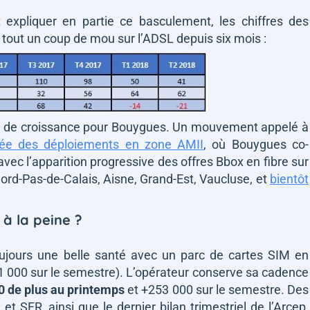
t expliquer en partie ce basculement, les chiffres des
tout un coup de mou sur l’ADSL depuis six mois :
elais de croissance pour Bouygues. Un mouvement appelé à
cée des déploiements en zone AMII
, où Bouygues co-
vec l’apparition progressive des offres Bbox en fibre sur
 Nord-Pas-de-Calais, Aisne, Grand-Est, Vaucluse, et
bientôt
 à la peine ?
oujours une belle santé avec un parc de cartes SIM en
1 000 sur le semestre). L’opérateur conserve sa cadence
00 de plus au printemps
et +253 000 sur le semestre. Des
et SFR, ainsi que le dernier bilan trimestriel de l’Arcep,