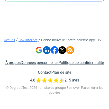
Accueil
/
Box internet
/
Bonne nouvelle : cette célèbre appli TV débarque enfin sur les TV connectées de ce fabricant
À propos
Données personnelles
Politique de confidentialité
Contact
Plan de site
4,8
215 avis
© DegroupTest 2026 - un site du groupe
Bemove
-
Paramétrer les
cookies