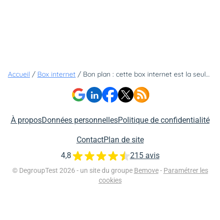
Accueil
/
Box internet
/
Bon plan : cette box internet est la seule offre à moins de 25 euros dont le tarif n'a pas (encore) augmenté
À propos
Données personnelles
Politique de confidentialité
Contact
Plan de site
4,8
215 avis
© DegroupTest 2026 - un site du groupe
Bemove
-
Paramétrer les
cookies