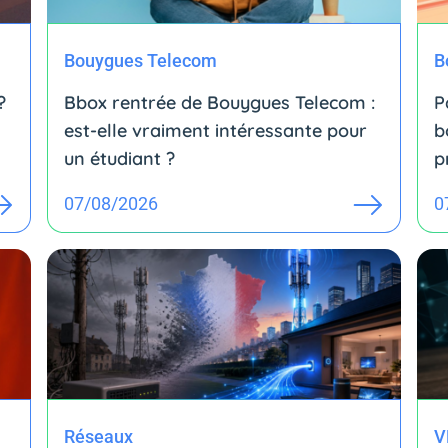
Bouygues Telecom
B
?
Bbox rentrée de Bouygues Telecom :
P
est-elle vraiment intéressante pour
b
un étudiant ?
p
07/08/2026
0
Réseaux
V