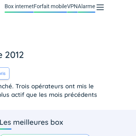
Box internet
Forfait mobile
VPN
Alarme
e 2012
ris
nché. Trois opérateurs ont mis le
lus actif que les mois précédents
Les meilleures box