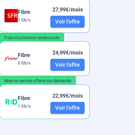
27,99€/mois
Fibre
1 Gb/s
Voir l'offre
Frais d'activation remboursés
24,99€/mois
Fibre
5 Gb/s
Voir l'offre
Mise en service offerte sur demande
22,99€/mois
Fibre
1 Gb/s
Voir l'offre