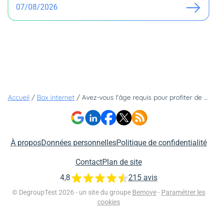
07/08/2026
Accueil
/
Box internet
/
Avez-vous l'âge requis pour profiter de ces deux offres box à prix cassé ?
À propos
Données personnelles
Politique de confidentialité
Contact
Plan de site
4,8
215 avis
© DegroupTest 2026 - un site du groupe
Bemove
-
Paramétrer les
cookies