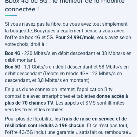
Bbox 4G ou 5G : le meilleur de la mobilité
connectée !
Si vous n'avez pas la fibre, ou vous avez tout simplement
la bougeotte, Bouygues a également pensé à vous avec
l'offre de box 4G et 5G.
Pour 24,99€/mois
, vous avez selon
votre choix, droit à :
Box 4G
- 220 Mbits/s en débit descendant et 38 Mbits/s en
débit montant,
Box 5G
- 1,1 Gbits/s en débit descendant et 58 Mbits/s en
débit descendant (Débits en mode 4G+ : 22 Mbits/s en
descendant, et 3,8 Mbits/s en montant)
En plus d'une connexion internet, l'application B.tv
compatible avec smartphones et tablettes
donne accès à
plus de 70 chaînes TV
. Les appels et SMS sont illimités
vers les fixes et les mobiles.
Pour plus de flexibilité,
les frais de mise en service et de
résiliation sont réduits à 19€ chacun
. Et ce n'est pas tout,
l'offre 4G/5G inclut une garantie «
satisfait ou remboursé
»