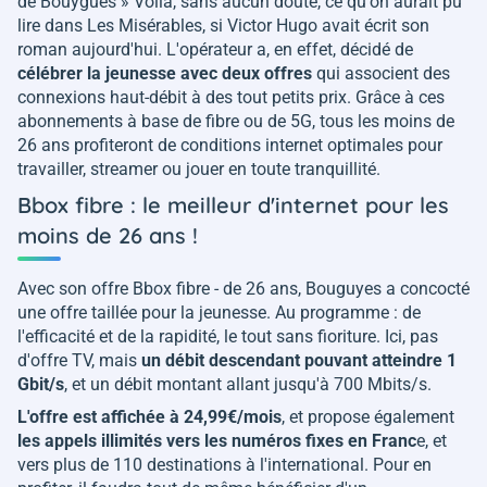
de Bouygues
» Voilà, sans aucun doute, ce qu'on aurait pu
lire dans Les Misérables, si Victor Hugo avait écrit son
roman aujourd'hui. L'opérateur a, en effet, décidé de
célébrer la jeunesse avec deux offres
qui associent des
connexions haut-débit à des tout petits prix. Grâce à ces
abonnements à base de fibre ou de 5G, tous les moins de
26 ans profiteront de conditions internet optimales pour
travailler, streamer ou jouer en toute tranquillité.
Bbox fibre : le meilleur d'internet pour les
moins de 26 ans !
Avec son offre Bbox fibre - de 26 ans, Bouguyes a concocté
une offre taillée pour la jeunesse. Au programme : de
l'efficacité et de la rapidité, le tout sans fioriture. Ici, pas
d'offre TV, mais
un débit descendant pouvant atteindre 1
Gbit/s
, et un débit montant allant jusqu'à 700 Mbits/s.
L'offre est affichée à 24,99€/mois
, et propose également
les appels illimités vers les numéros fixes en Franc
e, et
vers plus de 110 destinations à l'international. Pour en