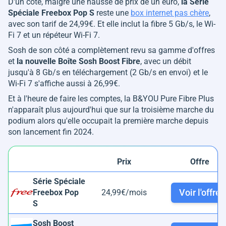
D'un côté, malgré une hausse de prix de un euro,
la Série
Spéciale Freebox Pop S
reste une
box internet pas chère
,
avec son tarif de 24,99€. Et elle inclut la fibre 5 Gb/s, le Wi-
Fi 7 et un répéteur Wi-Fi 7.
Sosh de son côté a complètement revu sa gamme d'offres
et
la nouvelle Boîte Sosh Boost Fibre
, avec un débit
jusqu'à 8 Gb/s en téléchargement (2 Gb/s en envoi) et le
Wi-Fi 7 s'affiche aussi à 26,99€.
Et à l'heure de faire les comptes, la B&YOU Pure Fibre Plus
n'apparaît plus aujourd'hui que sur la troisième marche du
podium alors qu'elle occupait la première marche depuis
son lancement fin 2024.
Prix
Offre
Série Spéciale
Voir l'offre
Freebox Pop
24,99€/mois
S
Sosh Boost